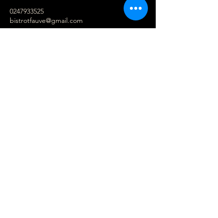
0247933525
bistrotfauve@gmail.com
28 Pl. du Général de Gaulle, 37500
Chinon, France
Politique de confidentialité
Déclaration d'accessibilité
Conditions générales
Politique de remboursement
Contactez-nous
Entrez Votre Email