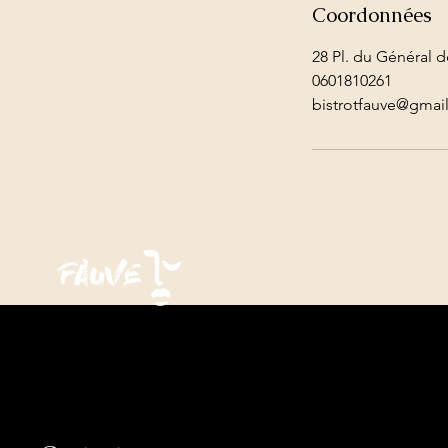
Coordonnées
28 Pl. du Général 
0601810261
bistrotfauve@gmai